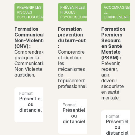
PRÉVENIR LES
PRÉVENIR LES
ACCOMPAGNER
RISQUES
RISQUES
LE
PSYCHOSOCIAUX
PSYCHOSOCIAUX
CHANGEMENT
Formation
Formation
Formation
Communication
prévention
Premiers
Non-Violente
du burn-out
Secours
(CNV) :
:
en Santé
Comprendre et
Comprendre
Mentale
pratiquer la
et identifier
(PSSM) :
Communication
les
Prévenir,
Non Violente au
mécanismes
repérer,
quotidien.
de
agir,
l'épuisement
devenir
professionnel
secouriste
en santé
Format
Durée
mentale.
Présentiel
1 demi-
ou
journée
Format
Durée
distanciel
Présentiel
1 demi-
ou
journée
Format
distanciel
Présentiel
ou
distanciel