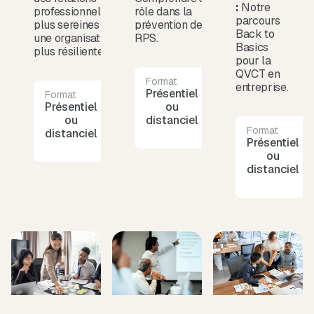
:
Notre
professionnelles
rôle dans la
parcours
plus sereines et
prévention des
Back to
une organisation
RPS.
Basics
plus résiliente.
pour la
QVCT en
Format
Durée
entreprise.
Présentiel
1
Format
Durée
Présentiel
1
ou
journée
ou
journée
distanciel
Format
distanciel
Présentiel
ou
distanciel