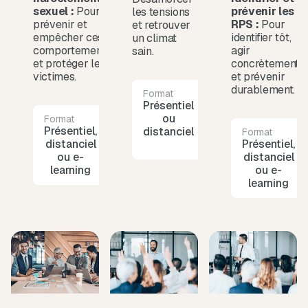
sexuel :
Pour
prévenir les
les tensions
prévenir et
RPS :
Pour
et retrouver
empêcher ces
identifier tôt,
un climat
comportements
agir
sain.
et protéger les
concrètement
victimes.
et prévenir
durablement.
Format
Durée
Présentiel
1 journée
ou
Format
Durée
Présentiel,
1 journée
distanciel
Format
distanciel
Présentiel,
ou e-
distanciel
learning
ou e-
learning