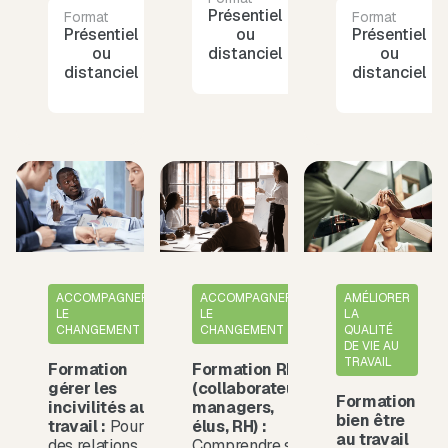
Présentiel
1
Format
Durée
Format
Présentiel
2 jours
ou
journée
Présentiel
ou
distanciel
ou
distanciel
distanciel
ACCOMPAGNER
ACCOMPAGNER
AMÉLIORER
LE
LE
LA
CHANGEMENT
CHANGEMENT
QUALITÉ
DE VIE AU
TRAVAIL
Formation
Formation RPS
gérer les
(collaborateurs,
Formation
incivilités au
managers,
bien être
travail :
Pour
élus, RH) :
au travail
des relations
Comprendre son