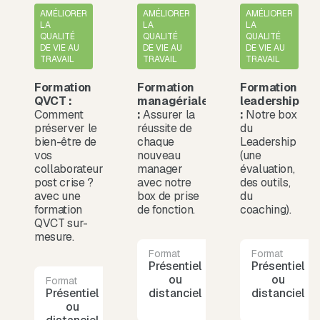
AMÉLIORER
AMÉLIORER
AMÉLIORER
LA
LA
LA
QUALITÉ
QUALITÉ
QUALITÉ
DE VIE AU
DE VIE AU
DE VIE AU
TRAVAIL
TRAVAIL
TRAVAIL
Formation
Formation
Formation
QVCT :
managériale
leadership
Comment
:
Assurer la
:
Notre box
préserver le
réussite de
du
bien-être de
chaque
Leadership
vos
nouveau
(une
collaborateurs
manager
évaluation,
post crise ?
avec notre
des outils,
avec une
box de prise
du
formation
de fonction.
coaching).
QVCT sur-
mesure.
Format
Durée
Format
Présentiel
1 journée
Présentiel
ou
ou
Format
Durée
Présentiel
1 journée
distanciel
distanciel
ou