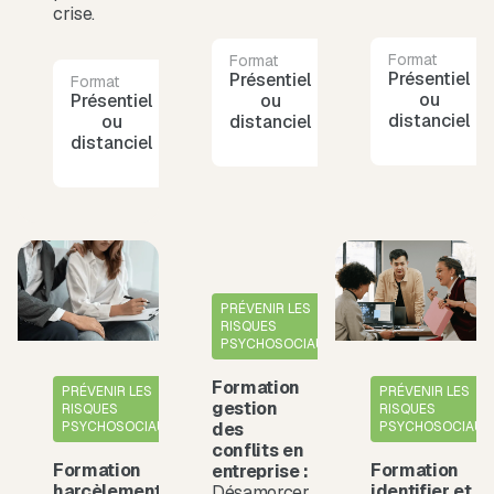
crise.
Format
Format
Durée
Présentiel
Présentiel
2
Format
Durée
ou
Présentiel
1
ou
jours
distanciel
ou
journée
distanciel
distanciel
PRÉVENIR LES
RISQUES
PSYCHOSOCIAUX
Formation
PRÉVENIR LES
PRÉVENIR LES
gestion
RISQUES
RISQUES
PSYCHOSOCIAUX
PSYCHOSOCIAUX
des
conflits en
Formation
Formation
entreprise :
harcèlement
identifier et
Désamorcer