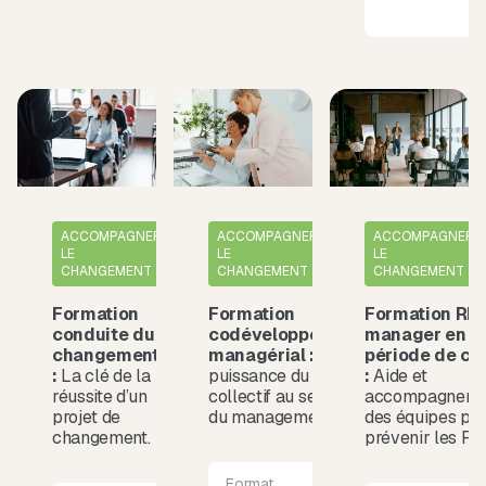
ACCOMPAGNER
ACCOMPAGNER
ACCOMPAGNER
LE
LE
LE
CHANGEMENT
CHANGEMENT
CHANGEMENT
Formation
Formation
Formation RP
conduite du
codéveloppement
manager en
changement
managérial :
La
période de cri
:
La clé de la
puissance du
:
Aide et
réussite d’un
collectif au service
accompagneme
projet de
du management.
des équipes po
changement.
prévenir les RP
Format
Durée