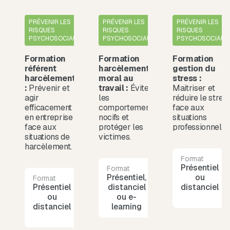
PRÉVENIR LES
PRÉVENIR LES
PRÉVENIR LES
RISQUES
RISQUES
RISQUES
PSYCHOSOCIAUX
PSYCHOSOCIAUX
PSYCHOSOCIAUX
Formation
Formation
Formation
référent
harcèlement
gestion du
harcèlement
moral au
stress :
:
Prévenir et
travail :
Éviter
Maitriser et
agir
les
réduire le stres
efficacement
comportements
face aux
en entreprise
nocifs et
situations
face aux
protéger les
professionnelle
situations de
victimes.
harcèlement.
Format
Présentiel
Format
Durée
Présentiel,
1
ou
Format
Durée
Présentiel
1
distanciel
journée
distanciel
ou
journée
ou e-
distanciel
learning