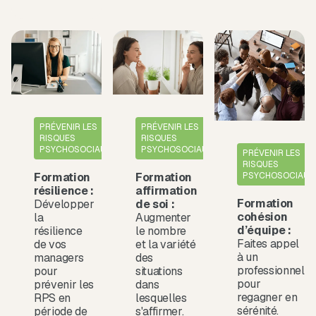
PRÉVENIR LES
PRÉVENIR LES
RISQUES
RISQUES
PSYCHOSOCIAUX
PSYCHOSOCIAUX
PRÉVENIR LES
RISQUES
Formation
Formation
PSYCHOSOCIAUX
résilience :
affirmation
Formation
Développer
de soi :
cohésion
la
Augmenter
d’équipe :
résilience
le nombre
Faites appel
de vos
et la variété
à un
managers
des
professionnel
pour
situations
pour
prévenir les
dans
regagner en
RPS en
lesquelles
sérénité.
période de
s'affirmer.