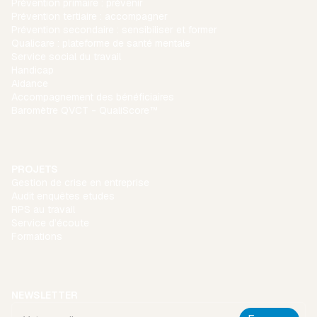
Prévention primaire : prévenir
Prévention tertiaire : accompagner
Prévention secondaire : sensibiliser et former
Qualicare : plateforme de santé mentale
Service social du travail
Handicap
Aidance
Accompagnement des bénéficiaires
Baromètre QVCT - QualiScore™
PROJETS
Gestion de crise en entreprise
Audit enquêtes etudes
RPS au travail
Service d’écoute
Formations
NEWSLETTER