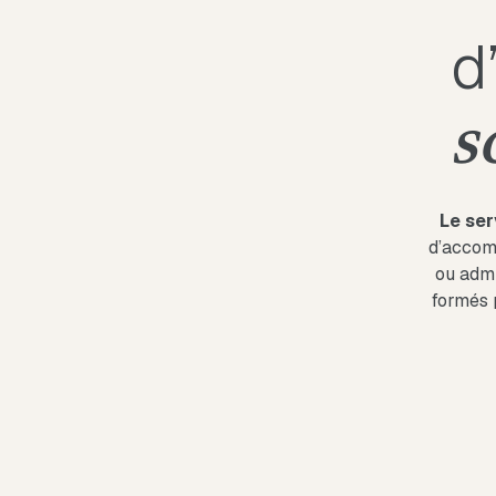
d
s
Le ser
d’accomp
ou admi
formés p