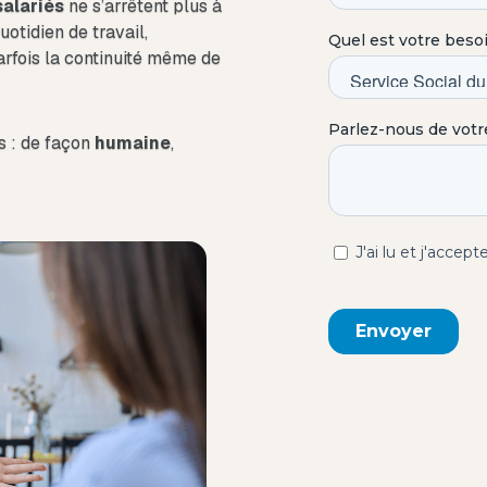
salariés
ne s’arrêtent plus à
quotidien de travail,
arfois la continuité même de
s : de façon
humaine
,