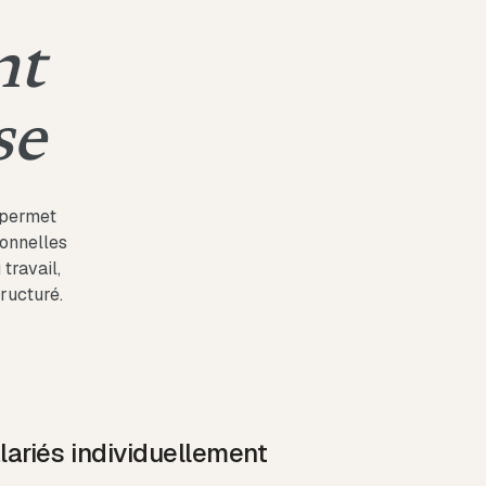
nt
se
 permet
sonnelles
travail,
tructuré.
ariés individuellement