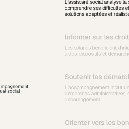
L’assistant social analyse la 
comprendre ses difficultés et
solutions adaptées et réaliste
Informer sur les droi
Les salariés bénéficient d’inf
aides, dispositifs et démarch
Soutenir les démarc
L’accompagnement inclut un
démarches administratives, 
découragement.
Orienter vers les bon