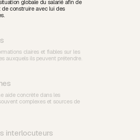
situation globale du salarié afin de
 de construire avec lui des
s.
ts
ormations claires et fiables sur les
es auxquels ils peuvent prétendre.
hes
e aide concrète dans les
souvent complexes et sources de
s interlocuteurs