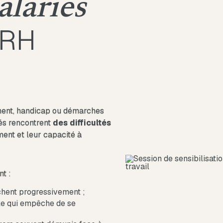
alariés
 RH
ement, handicap ou démarches
és rencontrent
des difficultés
ment et leur capacité à
t :
chent progressivement ;
le qui empêche de se