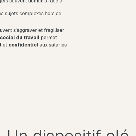
gers souvent démunis face à
des sujets complexes hors de
ent s’aggraver et fragiliser
social du travail
permet
l
et
confidentiel
aux salariés
Un dispositif clé