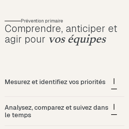
Prévention primaire
Comprendre, anticiper et
agir pour
vos équipes
Mesurez et identifiez vos priorités
Évaluez la QVCT globale et par département,
analysez l’état de santé mentale de vos
Analysez, comparez et suivez dans
collaborateurs et identifiez les leviers prioritaires
le temps
pour renforcer l’engagement et la performance.
Bénéficiez de tableaux de bord clairs, comparez votre