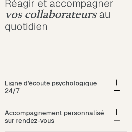
Réagir et accompagner
au
vos collaborateurs
quotidien
Ligne d'écoute psychologique
24/7
Une ligne directe avec des psychologues
expérimentés, disponibles à tout moment, pour un
Accompagnement personnalisé
soutien immédiat et confidentiel, avec un décroché en
sur rendez-vous
moins de 10 secondes.