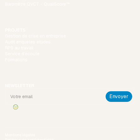
Baromètre QVCT - QualiScore™
PROJETS
Gestion de crise en entreprise
Audit enquêtes etudes
RPS au travail
Service d’écoute
Formations
NEWSLETTER
Mentions légales