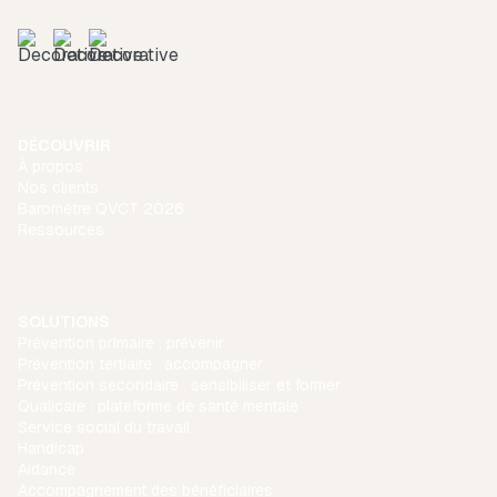
DÉCOUVRIR
À propos
Nos clients
Baromètre QVCT 2026
Ressources
SOLUTIONS
Prévention primaire : prévenir
Prévention tertiaire : accompagner
Prévention secondaire : sensibiliser et former
Qualicare : plateforme de santé mentale
Service social du travail
Handicap
Aidance
Accompagnement des bénéficiaires