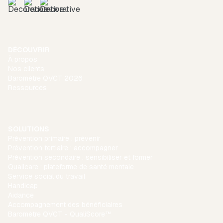
DÉCOUVRIR
À propos
Nos clients
Baromètre QVCT 2026
Ressources
SOLUTIONS
Prévention primaire : prévenir
Prévention tertiaire : accompagner
Prévention secondaire : sensibiliser et former
Qualicare : plateforme de santé mentale
Service social du travail
Handicap
Aidance
Accompagnement des bénéficiaires
Baromètre QVCT - QualiScore™