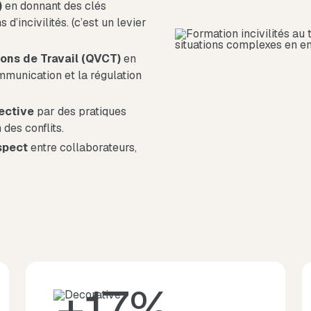
)
en donnant des clés
 d’incivilités. (c’est un levier
ions de Travail (QVCT)
en
mmunication et la régulation
lective
par des pratiques
des conflits.
spect
entre collaborateurs,
+17%