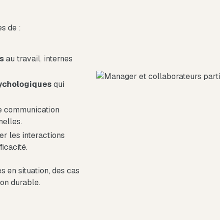
es de :
ns
au travail, internes
sychologiques
qui
de communication
nelles.
r les interactions
icacité.
 en situation, des cas
ion durable.