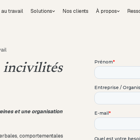
 au travail
Solutions
Nos clients
À propos
Ress
vail
s
incivilités
reines et une organisation
t verbales, comportementales