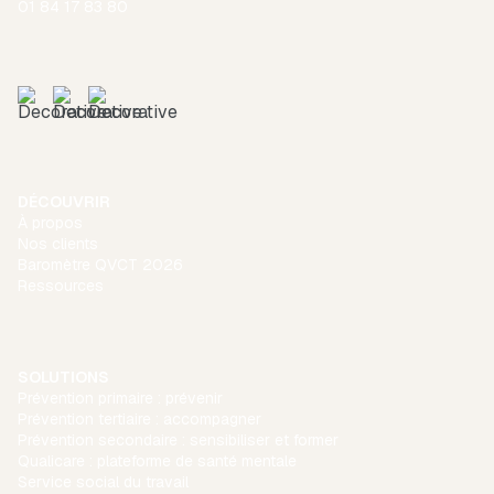
01 84 17 83 80
DÉCOUVRIR
À propos
Nos clients
Baromètre QVCT 2026
Ressources
SOLUTIONS
Prévention primaire : prévenir
Prévention tertiaire : accompagner
Prévention secondaire : sensibiliser et former
Qualicare : plateforme de santé mentale
Service social du travail