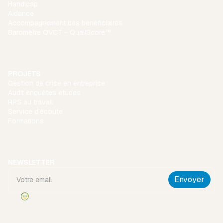
Handicap
Aidance
Accompagnement des bénéficiaires
Baromètre QVCT - QualiScore™
PROJETS
Gestion de crise en entreprise
Audit enquêtes etudes
RPS au travail
Service d’écoute
Formations
NEWSLETTER