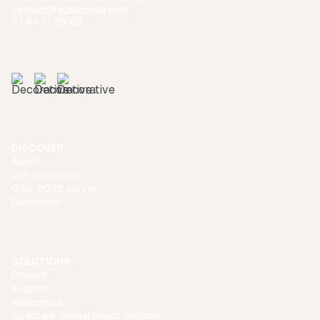
contact@qualisocial.com
01 84 17 83 80
DISCOVER
About
Our customers
QWL 2025 survey
Resources
SOLUTIONS
Prevent
Support
Awareness
Qualicare: mental health platform