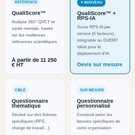
RÉFÉRENCE
✦ NOUVEAU
QualiScore™
QualiScore™ +
RPS-IA
Analyse 360° QVCT et
Score RPS-IA par
santé mentale, basée
service (6 facteurs),
sur les meilleures
intégrable au DUERP.
références scientifiques.
Idéal pour le
déploiement d’IA.
À partir de 11 250
Devis sur mesure
€ HT
CIBLÉ
SUR MESURE
Questionnaire
Questionnaire
thématique
personnalisé
Décliné sur des thèmes
Construit selon les
spécifiques (RPS,
besoins spécifiques de
charge de travail…).
votre organisation.