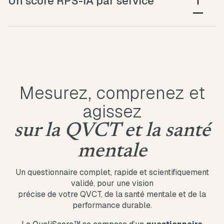
Un score RPS-IA par service
action plans where they will have the greatest effect.
Objectivez les risques psychosociaux liés aux outils
IA déployés, service par service. Suivi en temps réel
via Qualicare pour anticiper les dégradations post-
déploiement.
Mesurez, comprenez et
agissez
sur la QVCT et la santé
mentale
Un questionnaire complet, rapide et scientifiquement
validé, pour une vision
précise de votre QVCT, de la santé mentale et de la
performance durable.