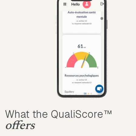
What the QualiScore™
offers