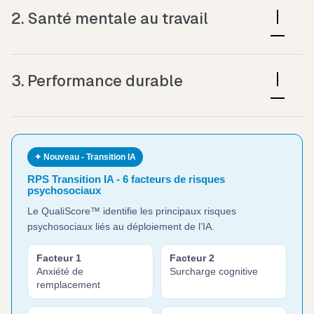
et de climat professionnel.
2. Santé mentale au travail
Mesure l’état psychologique global et les ressources
disponibles.
3. Performance durable
Analyse l’engagement et la recommandation des
collaborateurs
✦ Nouveau - Transition IA
RPS Transition IA - 6 facteurs de risques
psychosociaux
Le QualiScore™ identifie les principaux risques
psychosociaux liés au déploiement de l’IA.
Facteur 1
Facteur 2
Anxiété de
Surcharge cognitive
remplacement