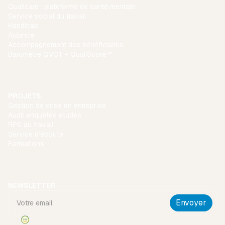
Qualicare : plateforme de santé mentale
Service social du travail
Handicap
Aidance
Accompagnement des bénéficiaires
Baromètre QVCT - QualiScore™
PROJETS
Gestion de crise en entreprise
Audit enquêtes etudes
RPS au travail
Service d’écoute
Formations
NEWSLETTER