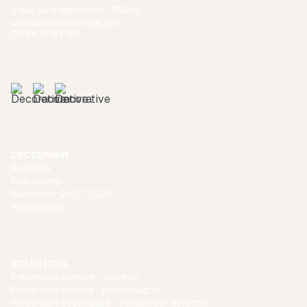
3 rue du 4 septembre, 75002
contact@qualisocial.com
01 84 17 83 80
DÉCOUVRIR
À propos
Nos clients
Baromètre QVCT 2026
Ressources
SOLUTIONS
Prévention primaire : prévenir
Prévention tertiaire : accompagner
Prévention secondaire : sensibiliser et former