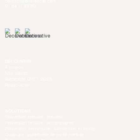
contact@qualisocial.com
01 84 17 83 80
DÉCOUVRIR
À propos
Nos clients
Baromètre QVCT 2026
Ressources
SOLUTIONS
Prévention primaire : prévenir
Prévention tertiaire : accompagner
Prévention secondaire : sensibiliser et former
Qualicare : plateforme de santé mentale