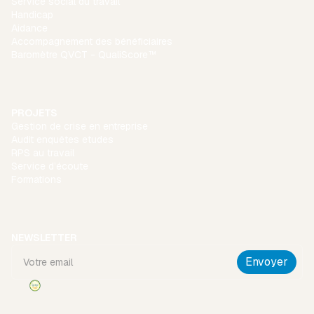
Service social du travail
Handicap
Aidance
Accompagnement des bénéficiaires
Baromètre QVCT - QualiScore™
PROJETS
Gestion de crise en entreprise
Audit enquêtes etudes
RPS au travail
Service d’écoute
Formations
NEWSLETTER