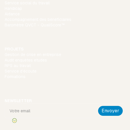
Service social du travail
Handicap
Aidance
Accompagnement des bénéficiaires
Baromètre QVCT - QualiScore™
PROJETS
Gestion de crise en entreprise
Audit enquêtes etudes
RPS au travail
Service d’écoute
Formations
NEWSLETTER