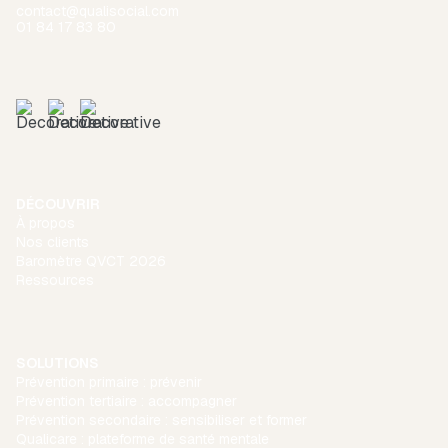
contact@qualisocial.com
01 84 17 83 80
DÉCOUVRIR
À propos
Nos clients
Baromètre QVCT 2026
Ressources
SOLUTIONS
Prévention primaire : prévenir
Prévention tertiaire : accompagner
Prévention secondaire : sensibiliser et former
Qualicare : plateforme de santé mentale