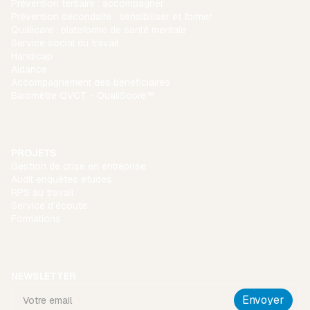
Prévention tertiaire : accompagner
Prévention secondaire : sensibiliser et former
Qualicare : plateforme de santé mentale
Service social du travail
Handicap
Aidance
Accompagnement des bénéficiaires
Baromètre QVCT - QualiScore™
PROJETS
Gestion de crise en entreprise
Audit enquêtes etudes
RPS au travail
Service d’écoute
Formations
NEWSLETTER