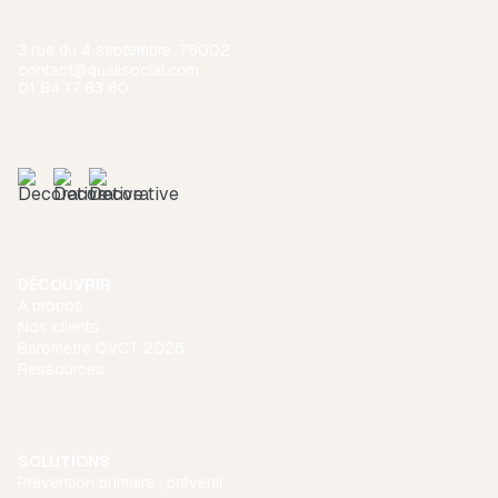
3 rue du 4 septembre, 75002
contact@qualisocial.com
01 84 17 83 80
DÉCOUVRIR
À propos
Nos clients
Baromètre QVCT 2026
Ressources
SOLUTIONS
Prévention primaire : prévenir