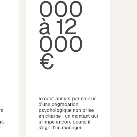
000
à 12
000
€
le coût annuel par salarié
d'une dégradation
nt
psychologique non prise
en charge : un montant qui
nt
grimpe encore quand il
e.
s'agit d'un manager.