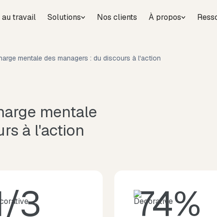
 au travail
Solutions
Nos clients
À propos
Ress
 charge mentale des managers : du discours à l'action
charge mentale
rs à l'action
1/3
74%