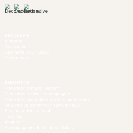
DÉCOUVRIR
À propos
Nos clients
Baromètre QVCT 2026
Ressources
SOLUTIONS
Prévention primaire : prévenir
Prévention tertiaire : accompagner
Prévention secondaire : sensibiliser et former
Qualicare : plateforme de santé mentale
Service social du travail
Handicap
Aidance
Accompagnement des bénéficiaires