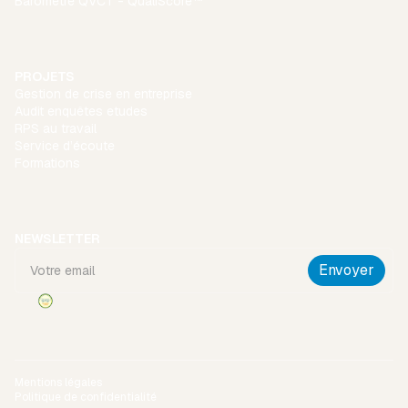
Baromètre QVCT - QualiScore™
PROJETS
Gestion de crise en entreprise
Audit enquêtes etudes
RPS au travail
Service d’écoute
Formations
NEWSLETTER
Mentions légales
Politique de confidentialité