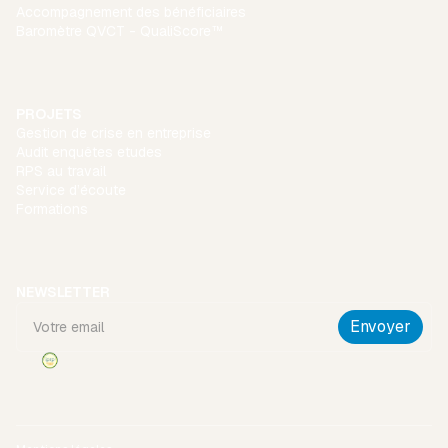
Accompagnement des bénéficiaires
Baromètre QVCT - QualiScore™
PROJETS
Gestion de crise en entreprise
Audit enquêtes etudes
RPS au travail
Service d’écoute
Formations
NEWSLETTER