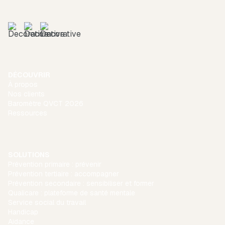
DÉCOUVRIR
À propos
Nos clients
Baromètre QVCT 2026
Ressources
SOLUTIONS
Prévention primaire : prévenir
Prévention tertiaire : accompagner
Prévention secondaire : sensibiliser et former
Qualicare : plateforme de santé mentale
Service social du travail
Handicap
Aidance