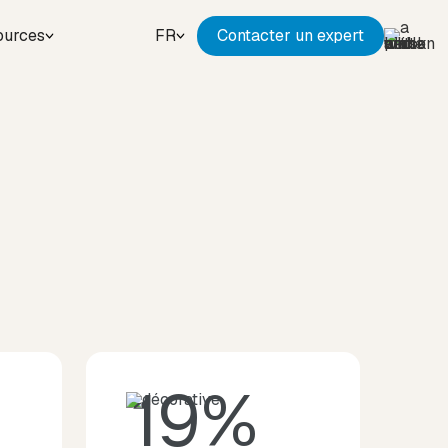
ources
FR
Contacter un expert
19%