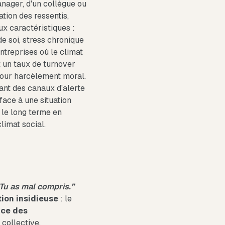
anager, d'un collègue ou
tion des ressentis,
ux caractéristiques :
e soi, stress chronique
ntreprises où le climat
 un taux de turnover
 pour harcèlement moral.
ant des canaux d'alerte
face à une situation
 le long terme en
limat social.
 “Tu as mal compris.”
ion insidieuse
: le
nce des
 collective.