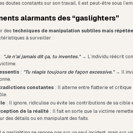
s doutes constants sur son travail, il est peut-être sous l’emp
ents alarmants des “gaslighters”
ur des
techniques de manipulation subtiles mais répété
téristiques à surveiller :
:
"Je n’ai jamais dit ça, tu inventes."
→ L’individu réécrit co
victime.
essentis
:
"Tu réagis toujours de façon excessive."
→ Il inv
sonne.
radictions constantes
: Il alterne entre flatterie et critiqu
ôle.
ile
: Il ignore, ridiculise ou évite les contributions de sa cible 
ception de la réalité
: Il fait en sorte que la victime remett
ur des détails ou en manipulant des faits.
: Le gaslighting ne repose pas sur un seul incident, mais sur 