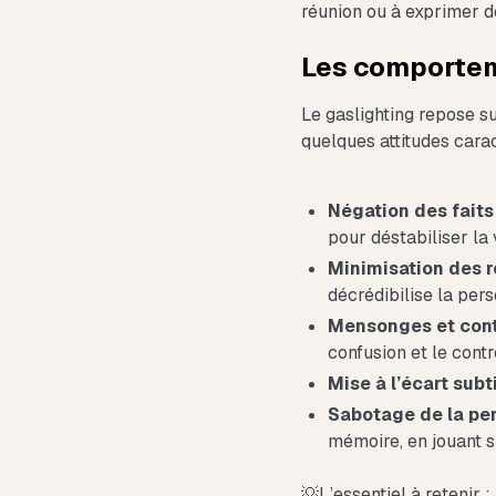
réunion ou à exprimer de
Les comportem
Le gaslighting repose s
quelques attitudes carac
Négation des faits
pour déstabiliser la 
Minimisation des r
décrédibilise la per
Mensonges et cont
confusion et le contr
Mise à l’écart subt
Sabotage de la per
mémoire, en jouant s
💡L’essentiel à retenir 