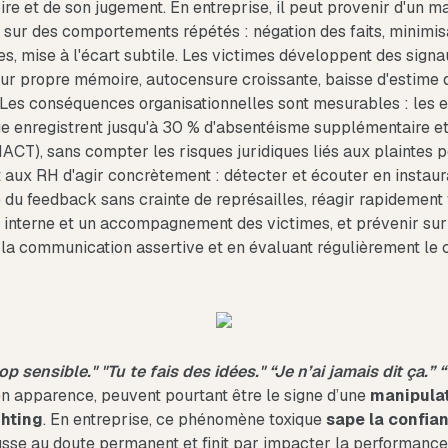
re et de son jugement. En entreprise, il peut provenir d'un m
e sur des comportements répétés : négation des faits, minimisa
s, mise à l'écart subtile. Les victimes développent des signa
eur propre mémoire, autocensure croissante, baisse d'estime d
. Les conséquences organisationnelles sont mesurables : les e
e enregistrent jusqu'à 30 % d'absentéisme supplémentaire et
NACT), sans compter les risques juridiques liés aux plaintes
 aux RH d'agir concrètement : détecter et écouter en instaur
 du feedback sans crainte de représailles, réagir rapidement 
interne et un accompagnement des victimes, et prévenir sur
la communication assertive et en évaluant régulièrement le c
op sensible." "Tu te fais des idées." “Je n’ai jamais dit ça.”
n apparence, peuvent pourtant être le signe d’une
manipulat
hting
. En entreprise, ce phénomène toxique
sape la confia
usse au doute permanent et finit par impacter la performance