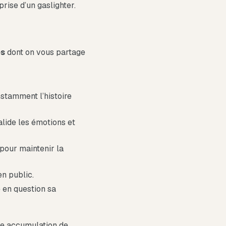
rise d’un gaslighter.
es
dont on vous partage
nstamment l’histoire
alide les émotions et
e pour maintenir la
en public.
e en question sa
une accumulation de