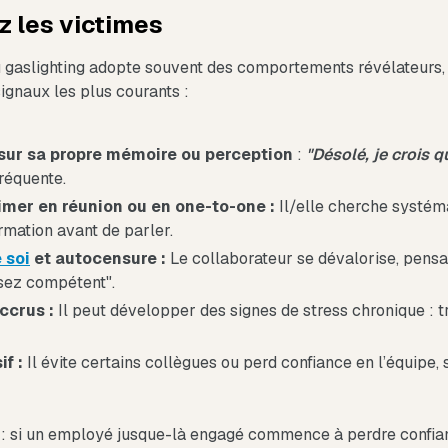
z les victimes
u gaslighting adopte souvent des comportements révélateurs
ignaux les plus courants :
sur sa propre mémoire ou perception
:
"Désolé, je crois q
réquente.
rimer en réunion ou en one-to-one :
Il/elle cherche systéma
mation avant de parler.
 soi
et autocensure :
Le collaborateur se dévalorise, pensan
ssez compétent".
ccrus :
Il peut développer des signes de stress chronique : 
if :
Il évite certains collègues ou perd confiance en l’équipe, s
: si un employé jusque-là engagé commence à perdre confianc