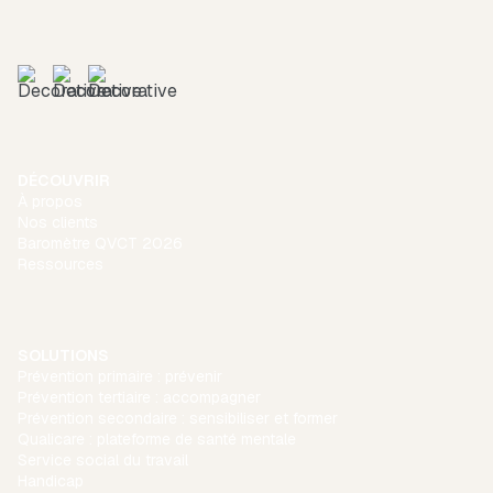
DÉCOUVRIR
À propos
Nos clients
Baromètre QVCT 2026
Ressources
SOLUTIONS
Prévention primaire : prévenir
Prévention tertiaire : accompagner
Prévention secondaire : sensibiliser et former
Qualicare : plateforme de santé mentale
Service social du travail
Handicap