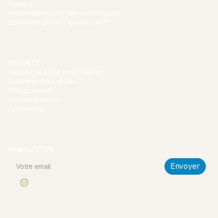
Aidance
Accompagnement des bénéficiaires
Baromètre QVCT - QualiScore™
PROJETS
Gestion de crise en entreprise
Audit enquêtes etudes
RPS au travail
Service d’écoute
Formations
NEWSLETTER