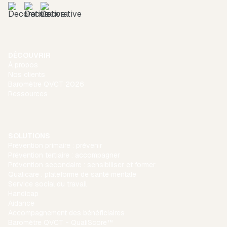
DÉCOUVRIR
À propos
Nos clients
Baromètre QVCT 2026
Ressources
SOLUTIONS
Prévention primaire : prévenir
Prévention tertiaire : accompagner
Prévention secondaire : sensibiliser et former
Qualicare : plateforme de santé mentale
Service social du travail
Handicap
Aidance
Accompagnement des bénéficiaires
Baromètre QVCT - QualiScore™