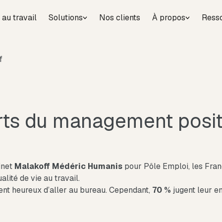
 au travail
Solutions
Nos clients
À propos
Ress
f
rts du management posit
inet
Malakoff Médéric Humanis
pour Pôle Emploi, les Fran
alité de vie au travail.
ent heureux d’aller au bureau. Cependant,
70 %
jugent leur 