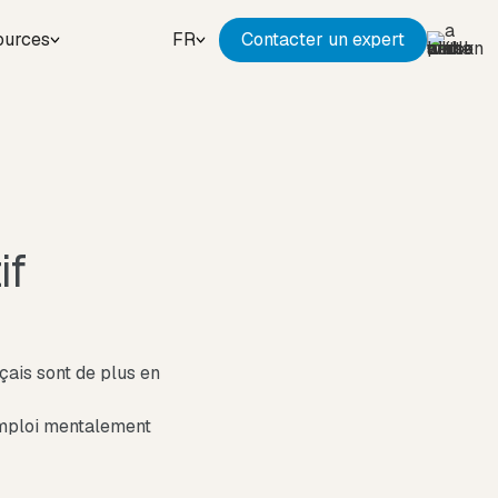
ources
FR
Contacter un expert
if
çais sont de plus en
emploi mentalement