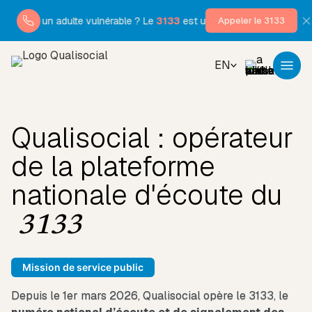
s un adulte vulnérable ? Le
3133
est un numéro national gratuit, 7j/
Appeler le 3133
EN
Qualisocial : opérateur
de la plateforme
nationale d'écoute du
3133
Mission de service public
Depuis le 1er mars 2026, Qualisocial opère le 3133, le