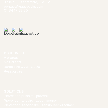
3 rue du 4 septembre, 75002
contact@qualisocial.com
01 84 17 83 80
DÉCOUVRIR
À propos
Nos clients
Baromètre QVCT 2026
Ressources
SOLUTIONS
Prévention primaire : prévenir
Prévention tertiaire : accompagner
Prévention secondaire : sensibiliser et former