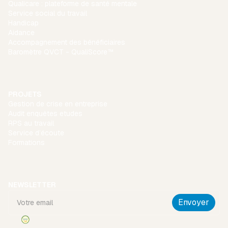
Qualicare : plateforme de santé mentale
Service social du travail
Handicap
Aidance
Accompagnement des bénéficiaires
Baromètre QVCT - QualiScore™
PROJETS
Gestion de crise en entreprise
Audit enquêtes etudes
RPS au travail
Service d’écoute
Formations
NEWSLETTER