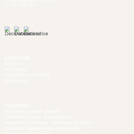
contact@qualisocial.com
01 84 17 83 80
DÉCOUVRIR
À propos
Nos clients
Baromètre QVCT 2026
Ressources
SOLUTIONS
Prévention primaire : prévenir
Prévention tertiaire : accompagner
Prévention secondaire : sensibiliser et former
Qualicare : plateforme de santé mentale
Service social du travail