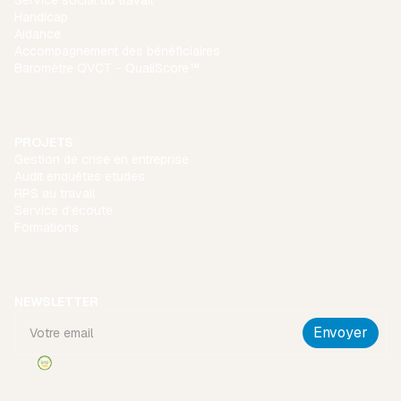
Handicap
Aidance
Accompagnement des bénéficiaires
Baromètre QVCT - QualiScore™
PROJETS
Gestion de crise en entreprise
Audit enquêtes etudes
RPS au travail
Service d’écoute
Formations
NEWSLETTER