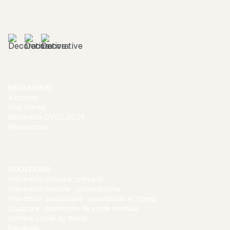
DÉCOUVRIR
À propos
Nos clients
Baromètre QVCT 2026
Ressources
SOLUTIONS
Prévention primaire : prévenir
Prévention tertiaire : accompagner
Prévention secondaire : sensibiliser et former
Qualicare : plateforme de santé mentale
Service social du travail
Handicap