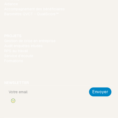
Aidance
Accompagnement des bénéficiaires
Baromètre QVCT - QualiScore™
PROJETS
Gestion de crise en entreprise
Audit enquêtes etudes
RPS au travail
Service d’écoute
Formations
NEWSLETTER