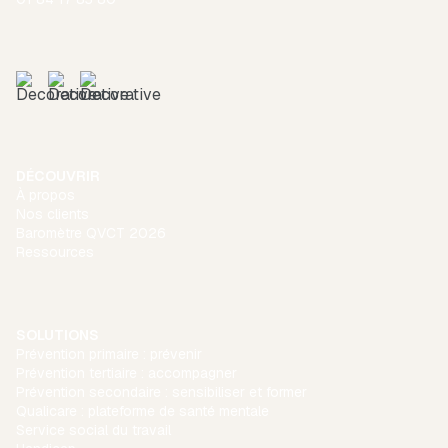
DÉCOUVRIR
À propos
Nos clients
Baromètre QVCT 2026
Ressources
SOLUTIONS
Prévention primaire : prévenir
Prévention tertiaire : accompagner
Prévention secondaire : sensibiliser et former
Qualicare : plateforme de santé mentale
Service social du travail