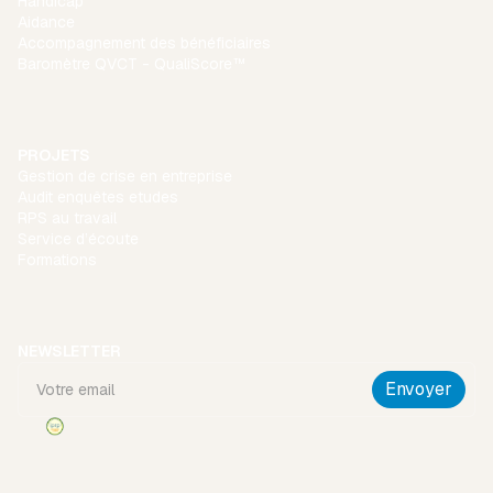
Handicap
Aidance
Accompagnement des bénéficiaires
Baromètre QVCT - QualiScore™
PROJETS
Gestion de crise en entreprise
Audit enquêtes etudes
RPS au travail
Service d’écoute
Formations
NEWSLETTER