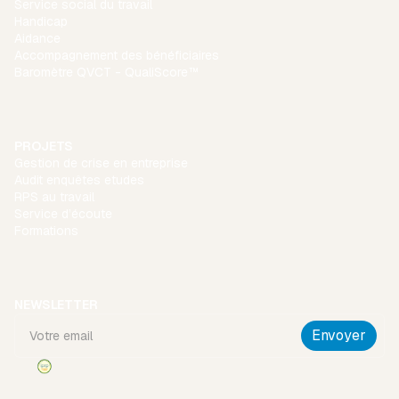
Service social du travail
Handicap
Aidance
Accompagnement des bénéficiaires
Baromètre QVCT - QualiScore™
PROJETS
Gestion de crise en entreprise
Audit enquêtes etudes
RPS au travail
Service d’écoute
Formations
NEWSLETTER