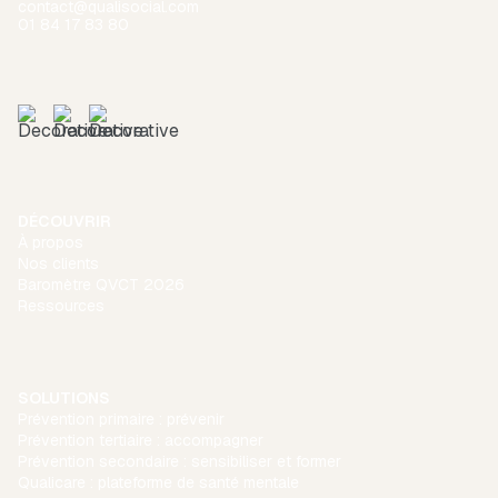
contact@qualisocial.com
01 84 17 83 80
DÉCOUVRIR
À propos
Nos clients
Baromètre QVCT 2026
Ressources
SOLUTIONS
Prévention primaire : prévenir
Prévention tertiaire : accompagner
Prévention secondaire : sensibiliser et former
Qualicare : plateforme de santé mentale