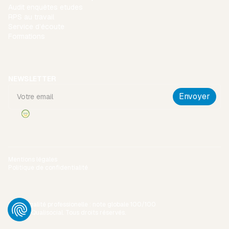
Audit enquêtes etudes
RPS au travail
Service d’écoute
Formations
NEWSLETTER
Mentions légales
Politique de confidentialité
Index égalité professionelle : note globale 100/100
©2026 Qualisocial. Tous droits réservés.